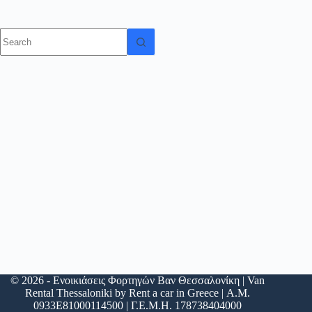
© 2026 - Ενοικιάσεις Φορτηγών Βαν Θεσσαλονίκη | Van
Rental Thessaloniki by Rent a car in Greece | Α.Μ.
0933Ε81000114500 | Γ.Ε.Μ.Η. 178738404000